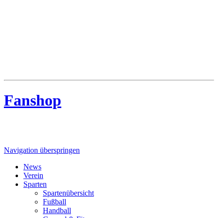
MTV Riede
MTV Riede e.V. von 1910
Fanshop
Navigation überspringen
News
Verein
Sparten
Spartenübersicht
Fußball
Handball