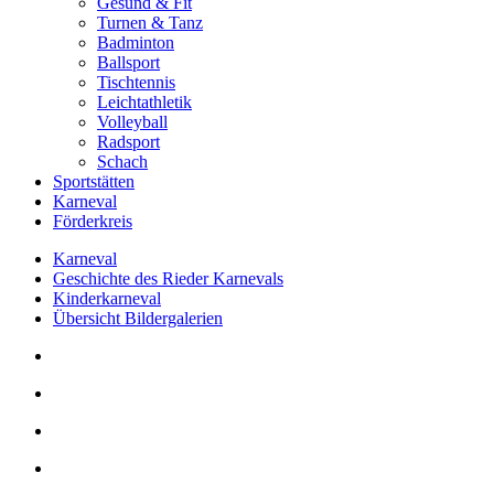
Gesund & Fit
Turnen & Tanz
Badminton
Ballsport
Tischtennis
Leichtathletik
Volleyball
Radsport
Schach
Sportstätten
Karneval
Förderkreis
Karneval
Geschichte des Rieder Karnevals
Kinderkarneval
Übersicht Bildergalerien