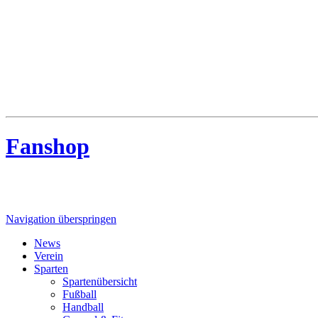
MTV Riede
MTV Riede e.V. von 1910
Fanshop
Navigation überspringen
News
Verein
Sparten
Spartenübersicht
Fußball
Handball