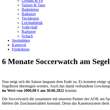
Gesund & Fit
Turnen & Tanz
Badminton
Ballsport
Tischtennis
Leichtathletik
Volleyball
Radsport
Schach
Sportstätten
Karneval
Förderkreis
6 Monate Soccerwatch am Segelh
Nun neigt sich die Saison langsam dem Ende zu. Es konnten einige s
Segelhorst übertragen werden. Auch das damit verbundene Gewinnspie
im Wert von 2000,00 € am 30.06.2022
kommt
.
Die Soccerwatch die zusammen mit unserem Partner der AOK am Sportg
blieben die Zuschauerzahlen konstant. Denn das Kamerasystem dient 