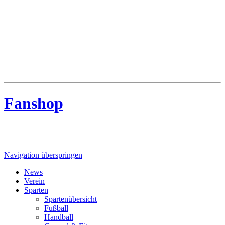
MTV Riede
MTV Riede e.V. von 1910
Fanshop
Navigation überspringen
News
Verein
Sparten
Spartenübersicht
Fußball
Handball