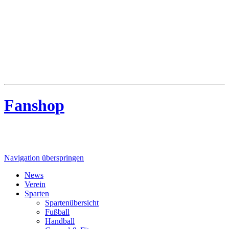
MTV Riede
MTV Riede e.V. von 1910
Fanshop
Navigation überspringen
News
Verein
Sparten
Spartenübersicht
Fußball
Handball