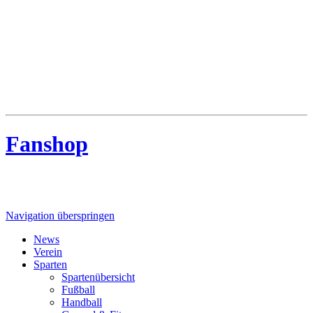
MTV Riede
MTV Riede e.V. von 1910
Fanshop
Navigation überspringen
News
Verein
Sparten
Spartenübersicht
Fußball
Handball