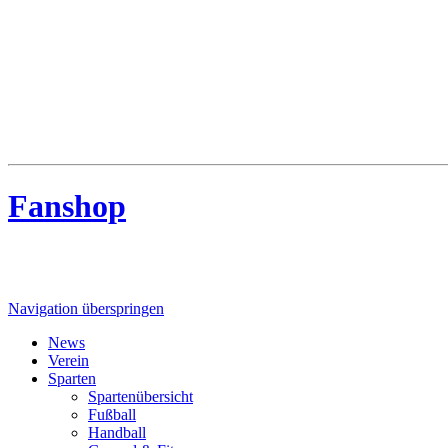
MTV Riede
MTV Riede e.V. von 1910
Fanshop
Navigation überspringen
News
Verein
Sparten
Spartenübersicht
Fußball
Handball