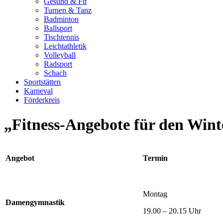
Gesund & Fit
Turnen & Tanz
Badminton
Ballsport
Tischtennis
Leichtathletik
Volleyball
Radsport
Schach
Sportstätten
Karneval
Förderkreis
„Fitness-Angebote für den Wi
Angebot
Termin
Montag
Damengymnastik
19.00 – 20.15 Uhr