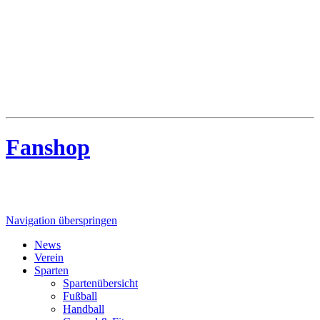
MTV Riede
MTV Riede e.V. von 1910
Fanshop
Navigation überspringen
News
Verein
Sparten
Spartenübersicht
Fußball
Handball