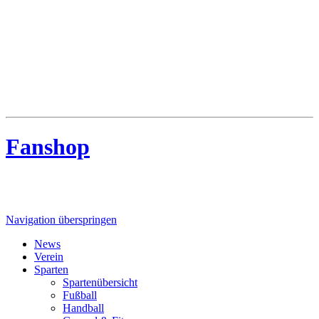
MTV Riede
MTV Riede e.V. von 1910
Fanshop
Navigation überspringen
News
Verein
Sparten
Spartenübersicht
Fußball
Handball