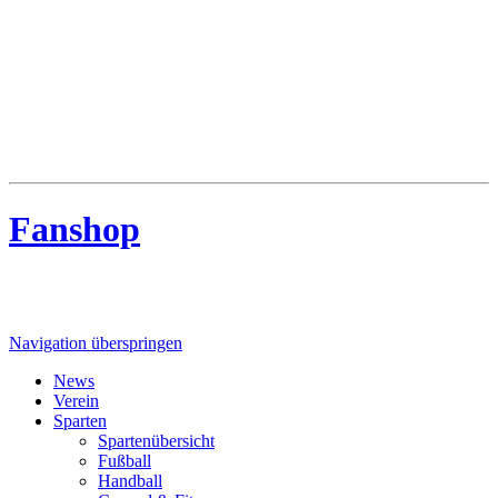
MTV Riede
MTV Riede e.V. von 1910
Fanshop
Navigation überspringen
News
Verein
Sparten
Spartenübersicht
Fußball
Handball