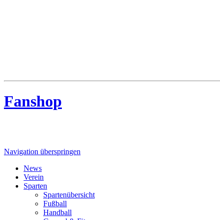
MTV Riede
MTV Riede e.V. von 1910
Fanshop
Navigation überspringen
News
Verein
Sparten
Spartenübersicht
Fußball
Handball