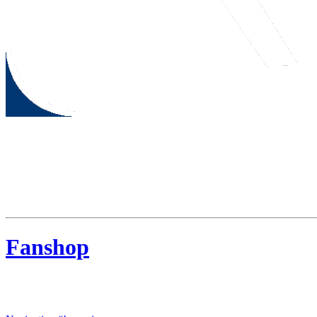
MTV Riede
MTV Riede e.V. von 1910
Fanshop