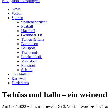
Navigation überspringen
News
Verein
Sparten
Spartenübersicht
Fußball
Handball
Gesund & Fit
Turnen & Tanz
Badminton
Ballsport
Tischtennis
Leichtathletik
Volleyball
Radsport
Schach
Sportstätten
Karneval
Förderkreis
Tschüss und hallo – ein weinend
Am 14.04.2022 war es nun soweit: Der 3. Vorstandsvorsitzende Jürge