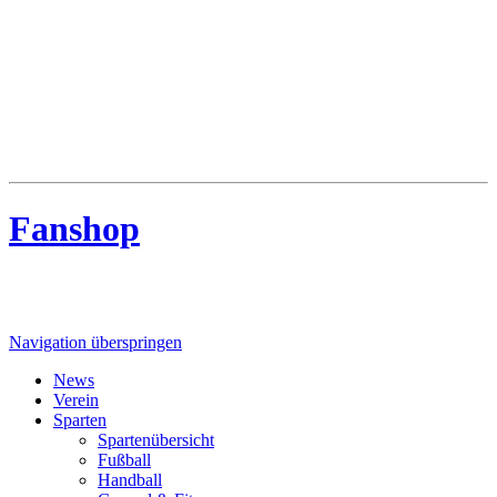
MTV Riede
MTV Riede e.V. von 1910
Fanshop
Navigation überspringen
News
Verein
Sparten
Spartenübersicht
Fußball
Handball