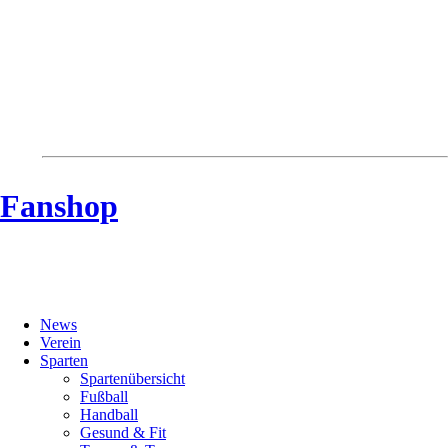
MTV Riede
MTV Riede e.V. von 1910
Fanshop
Navigation
News
überspringen
Verein
Sparten
Spartenübersicht
Fußball
Handball
Gesund & Fit