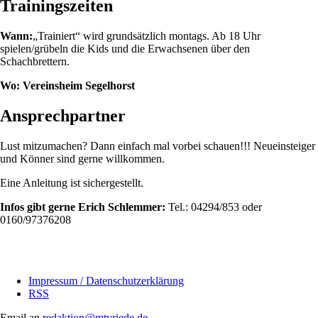
Trainingszeiten
Wann:
„Trainiert“ wird grundsätzlich montags. Ab 18 Uhr
spielen/grübeln die Kids und die Erwachsenen über den
Schachbrettern.
Wo: Vereinsheim Segelhorst
Ansprechpartner
Lust mitzumachen? Dann einfach mal vorbei schauen!!! Neueinsteiger
und Könner sind gerne willkommen.
Eine Anleitung ist sichergestellt.
Infos gibt gerne Erich Schlemmer:
Tel.: 04294/853 oder
0160/97376208
Navigation
Impressum / Datenschutzerklärung
überspringen
RSS
Email an
redaktion@mtvriede.de