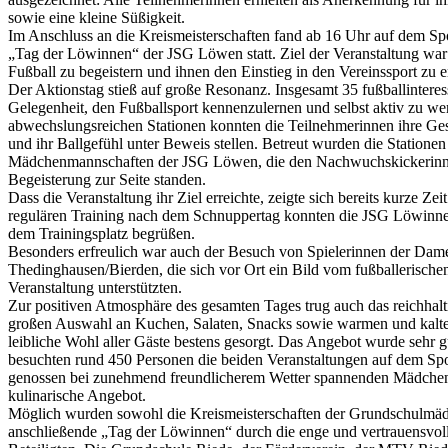
sowie eine kleine Süßigkeit.
Im Anschluss an die Kreismeisterschaften fand ab 16 Uhr auf dem Spo
„Tag der Löwinnen“ der JSG Löwen statt. Ziel der Veranstaltung war
Fußball zu begeistern und ihnen den Einstieg in den Vereinssport zu 
Der Aktionstag stieß auf große Resonanz. Insgesamt 35 fußballinteres
Gelegenheit, den Fußballsport kennenzulernen und selbst aktiv zu w
abwechslungsreichen Stationen konnten die Teilnehmerinnen ihre Gesc
und ihr Ballgefühl unter Beweis stellen. Betreut wurden die Statione
Mädchenmannschaften der JSG Löwen, die den Nachwuchskickerinn
Begeisterung zur Seite standen.
Dass die Veranstaltung ihr Ziel erreichte, zeigte sich bereits kurze Zei
regulären Training nach dem Schnuppertag konnten die JSG Löwinn
dem Trainingsplatz begrüßen.
Besonders erfreulich war auch der Besuch von Spielerinnen der Da
Thedinghausen/Bierden, die sich vor Ort ein Bild vom fußballerisc
Veranstaltung unterstützten.
Zur positiven Atmosphäre des gesamten Tages trug auch das reichhalti
großen Auswahl an Kuchen, Salaten, Snacks sowie warmen und kalte
leibliche Wohl aller Gäste bestens gesorgt. Das Angebot wurde sehr
besuchten rund 450 Personen die beiden Veranstaltungen auf dem Spo
genossen bei zunehmend freundlicherem Wetter spannenden Mädchenfu
kulinarische Angebot.
Möglich wurden sowohl die Kreismeisterschaften der Grundschulmäd
anschließende „Tag der Löwinnen“ durch die enge und vertrauensvol