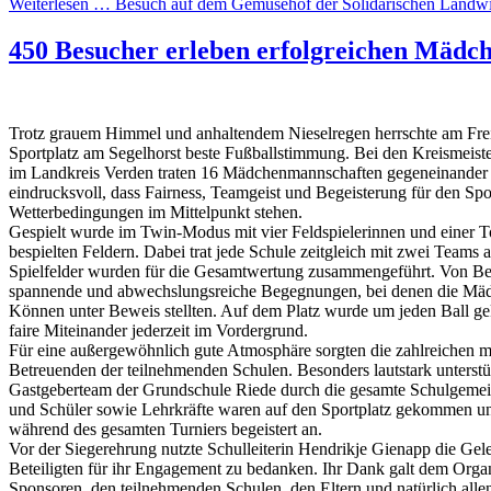
Weiterlesen …
Besuch auf dem Gemüsehof der Solidarischen Landwi
450 Besucher erleben erfolgreichen Mädch
Trotz grauem Himmel und anhaltendem Nieselregen herrschte am Fre
Sportplatz am Segelhorst beste Fußballstimmung. Bei den Kreismeist
im Landkreis Verden traten 16 Mädchenmannschaften gegeneinander 
eindrucksvoll, dass Fairness, Teamgeist und Begeisterung für den Spo
Wetterbedingungen im Mittelpunkt stehen.
Gespielt wurde im Twin-Modus mit vier Feldspielerinnen und einer To
bespielten Feldern. Dabei trat jede Schule zeitgleich mit zwei Teams 
Spielfelder wurden für die Gesamtwertung zusammengeführt. Von Beg
spannende und abwechslungsreiche Begegnungen, bei denen die Mädc
Können unter Beweis stellten. Auf dem Platz wurde um jeden Ball gek
faire Miteinander jederzeit im Vordergrund.
Für eine außergewöhnlich gute Atmosphäre sorgten die zahlreichen mi
Betreuenden der teilnehmenden Schulen. Besonders lautstark unterstü
Gastgeberteam der Grundschule Riede durch die gesamte Schulgemein
und Schüler sowie Lehrkräfte waren auf den Sportplatz gekommen un
während des gesamten Turniers begeistert an.
Vor der Siegerehrung nutzte Schulleiterin Hendrikje Gienapp die Geleg
Beteiligten für ihr Engagement zu bedanken. Ihr Dank galt dem Orga
Sponsoren, den teilnehmenden Schulen, den Eltern und natürlich allen