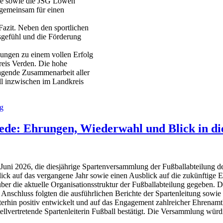
ede sowie die JSG Löwen
 gemeinsam für einen
azit. Neben den sportlichen
sgefühl und die Förderung
gungen zu einem vollen Erfolg
eis Verden. Die hohe
ragende Zusammenarbeit aller
ll inzwischen im Landkreis
ag
de: Ehrungen, Wiederwahl und Blick in di
. Juni 2026, die diesjährige Spartenversammlung der Fußballabteilung 
k auf das vergangene Jahr sowie einen Ausblick auf die zukünftige E
 die aktuelle Organisationsstruktur der Fußballabteilung gegeben. 
m Anschluss folgten die ausführlichen Berichte der Spartenleitung sowie
terhin positiv entwickelt und auf das Engagement zahlreicher Ehrenam
vertretende Spartenleiterin Fußball bestätigt. Die Versammlung würdigt