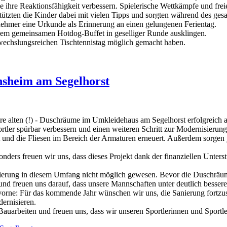
e ihre Reaktionsfähigkeit verbessern. Spielerische Wettkämpfe und frei
rstützten die Kinder dabei mit vielen Tipps und sorgten während des gesa
nehmer eine Urkunde als Erinnerung an einen gelungenen Ferientag.
nem gemeinsamen Hotdog-Buffet in geselliger Runde ausklingen.
abwechslungsreichen Tischtennistag möglich gemacht haben.
nsheim am Segelhorst
hre alten (!) - Duschräume im Umkleidehaus am Segelhorst erfolgreich 
rtler spürbar verbessern und einen weiteren Schritt zur Modernisierun
d die Fliesen im Bereich der Armaturen erneuert. Außerdem sorgen je
onders freuen wir uns, dass dieses Projekt dank der finanziellen Unt
ierung in diesem Umfang nicht möglich gewesen. Bevor die Duschräum
nd freuen uns darauf, dass unsere Mannschaften unter deutlich besser
ch vorne: Für das kommende Jahr wünschen wir uns, die Sanierung fortzu
ernisieren.
auarbeiten und freuen uns, dass wir unseren Sportlerinnen und Sportle