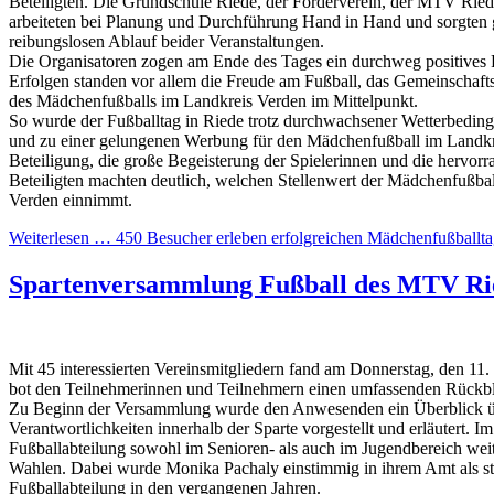
Beteiligten. Die Grundschule Riede, der Förderverein, der MTV Ri
arbeiteten bei Planung und Durchführung Hand in Hand und sorgten
reibungslosen Ablauf beider Veranstaltungen.
Die Organisatoren zogen am Ende des Tages ein durchweg positives F
Erfolgen standen vor allem die Freude am Fußball, das Gemeinschaft
des Mädchenfußballs im Landkreis Verden im Mittelpunkt.
So wurde der Fußballtag in Riede trotz durchwachsener Wetterbedin
und zu einer gelungenen Werbung für den Mädchenfußball im Landkr
Beteiligung, die große Begeisterung der Spielerinnen und die hervor
Beteiligten machten deutlich, welchen Stellenwert der Mädchenfußba
Verden einnimmt.
Weiterlesen …
450 Besucher erleben erfolgreichen Mädchenfußballt
Spartenversammlung Fußball des MTV Rie
Mit 45 interessierten Vereinsmitgliedern fand am Donnerstag, den 11
bot den Teilnehmerinnen und Teilnehmern einen umfassenden Rückblic
Zu Beginn der Versammlung wurde den Anwesenden ein Überblick über
Verantwortlichkeiten innerhalb der Sparte vorgestellt und erläutert. I
Fußballabteilung sowohl im Senioren- als auch im Jugendbereich wei
Wahlen. Dabei wurde Monika Pachaly einstimmig in ihrem Amt als stell
Fußballabteilung in den vergangenen Jahren.