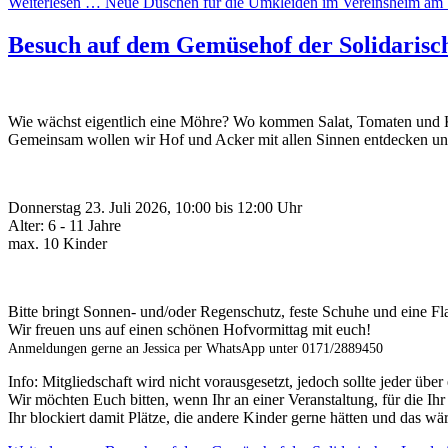
Weiterlesen …
Neue Duschen für die Umkleiden im Vereinsheim am 
Besuch auf dem Gemüsehof der Solidarisc
Wie wächst eigentlich eine Möhre? Wo kommen Salat, Tomaten und K
Gemeinsam wollen wir Hof und Acker mit allen Sinnen entdecken un
Donnerstag 23. Juli 2026, 10:00 bis 12:00 Uhr
Alter: 6 - 11 Jahre
max. 10 Kinder
Bitte bringt Sonnen- und/oder Regenschutz, feste Schuhe und eine Fl
Wir freuen uns auf einen schönen Hofvormittag mit euch!
Anmeldungen gerne an Jessica per WhatsApp unter 0171/2889450
Info: Mitgliedschaft wird nicht vorausgesetzt, jedoch sollte jeder übe
Wir möchten Euch bitten, wenn Ihr an einer Veranstaltung, für die Ih
Ihr blockiert damit Plätze, die andere Kinder gerne hätten und das wär