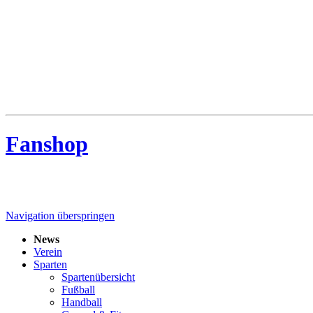
MTV Riede
MTV Riede e.V. von 1910
Fanshop
Navigation überspringen
News
Verein
Sparten
Spartenübersicht
Fußball
Handball