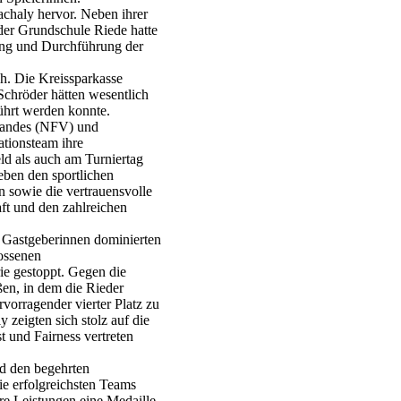
haly hervor. Neben ihrer
der Grundschule Riede hatte
ung und Durchführung der
h. Die Kreissparkasse
chröder hätten wesentlich
ührt werden konnte.
rbandes (NFV) und
ationsteam ihre
ld als auch am Turniertag
eben den sportlichen
 sowie die vertrauensvolle
ft und den zahlreichen
 Gastgeberinnen dominierten
lossenen
rie gestoppt. Gegen die
en, in dem die Rieder
orragender vierter Platz zu
zeigten sich stolz auf die
t und Fairness vertreten
d den begehrten
ie erfolgreichsten Teams
re Leistungen eine Medaille