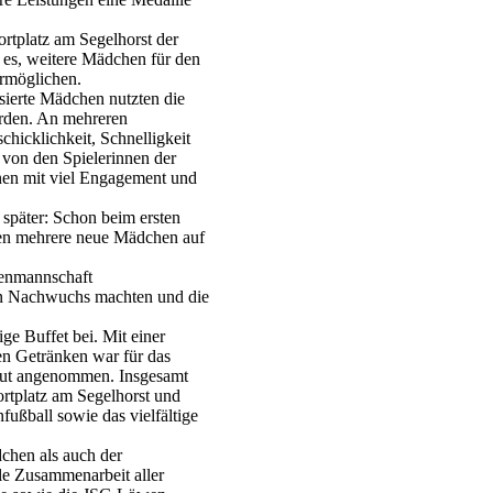
rtplatz am Segelhorst der
 es, weitere Mädchen für den
ermöglichen.
sierte Mädchen nutzten die
erden. An mehreren
hicklichkeit, Schnelligkeit
n von den Spielerinnen der
en mit viel Engagement und
t später: Schon beim ersten
en mehrere neue Mädchen auf
menmannschaft
hen Nachwuchs machten und die
ge Buffet bei. Mit einer
n Getränken war für das
 gut angenommen. Insgesamt
rtplatz am Segelhorst und
ßball sowie das vielfältige
chen als auch der
le Zusammenarbeit aller