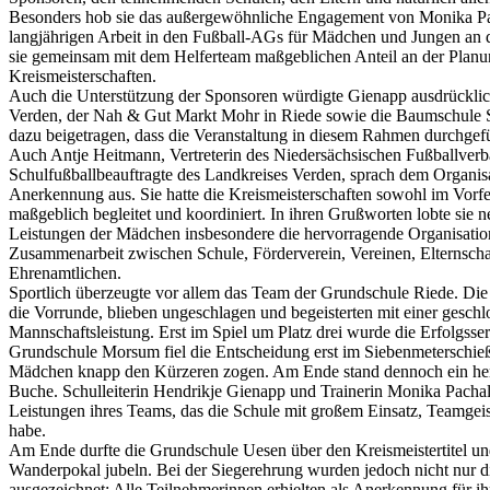
Besonders hob sie das außergewöhnliche Engagement von Monika Pac
langjährigen Arbeit in den Fußball-AGs für Mädchen und Jungen an 
sie gemeinsam mit dem Helferteam maßgeblichen Anteil an der Plan
Kreismeisterschaften.
Auch die Unterstützung der Sponsoren würdigte Gienapp ausdrücklic
Verden, der Nah & Gut Markt Mohr in Riede sowie die Baumschule S
dazu beigetragen, dass die Veranstaltung in diesem Rahmen durchgef
Auch Antje Heitmann, Vertreterin des Niedersächsischen Fußballve
Schulfußballbeauftragte des Landkreises Verden, sprach dem Organis
Anerkennung aus. Sie hatte die Kreismeisterschaften sowohl im Vorfe
maßgeblich begleitet und koordiniert. In ihren Grußworten lobte sie n
Leistungen der Mädchen insbesondere die hervorragende Organisation
Zusammenarbeit zwischen Schule, Förderverein, Vereinen, Elternscha
Ehrenamtlichen.
Sportlich überzeugte vor allem das Team der Grundschule Riede. Die
die Vorrunde, blieben ungeschlagen und begeisterten mit einer gesch
Mannschaftsleistung. Erst im Spiel um Platz drei wurde die Erfolgsse
Grundschule Morsum fiel die Entscheidung erst im Siebenmeterschieß
Mädchen knapp den Kürzeren zogen. Am Ende stand dennoch ein herv
Buche. Schulleiterin Hendrikje Gienapp und Trainerin Monika Pachaly 
Leistungen ihres Teams, das die Schule mit großem Einsatz, Teamgeis
habe.
Am Ende durfte die Grundschule Uesen über den Kreismeistertitel un
Wanderpokal jubeln. Bei der Siegerehrung wurden jedoch nicht nur d
ausgezeichnet: Alle Teilnehmerinnen erhielten als Anerkennung für ih