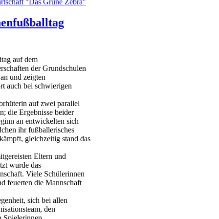
rtschaft "Das Grüne Zebra"
enfußballtag
itag auf dem
erschaften der Grundschulen
an und zeigten
rt auch bei schwierigen
rhüterin auf zwei parallel
an; die Ergebnisse beider
inn an entwickelten sich
hen ihr fußballerisches
ämpft, gleichzeitig stand das
tgereisten Eltern und
tzt wurde das
schaft. Viele Schülerinnen
d feuerten die Mannschaft
enheit, sich bei allen
nisationsteam, den
 Spielerinnen.