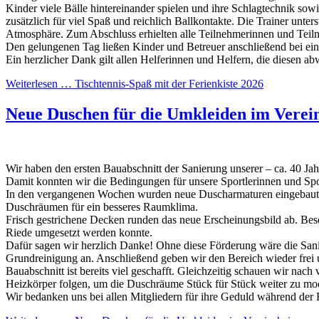
Kinder viele Bälle hintereinander spielen und ihre Schlagtechnik sowi
zusätzlich für viel Spaß und reichlich Ballkontakte. Die Trainer unte
Atmosphäre. Zum Abschluss erhielten alle Teilnehmerinnen und Teil
Den gelungenen Tag ließen Kinder und Betreuer anschließend bei ei
Ein herzlicher Dank gilt allen Helferinnen und Helfern, die diesen 
Weiterlesen …
Tischtennis-Spaß mit der Ferienkiste 2026
Neue Duschen für die Umkleiden im Verei
Wir haben den ersten Bauabschnitt der Sanierung unserer – ca. 40 Ja
Damit konnten wir die Bedingungen für unsere Sportlerinnen und Spo
In den vergangenen Wochen wurden neue Duscharmaturen eingebaut un
Duschräumen für ein besseres Raumklima.
Frisch gestrichene Decken runden das neue Erscheinungsbild ab. Bes
Riede umgesetzt werden konnte.
Dafür sagen wir herzlich Danke! Ohne diese Förderung wäre die San
Grundreinigung an. Anschließend geben wir den Bereich wieder frei u
Bauabschnitt ist bereits viel geschafft. Gleichzeitig schauen wir na
Heizkörper folgen, um die Duschräume Stück für Stück weiter zu mod
Wir bedanken uns bei allen Mitgliedern für ihre Geduld während der B