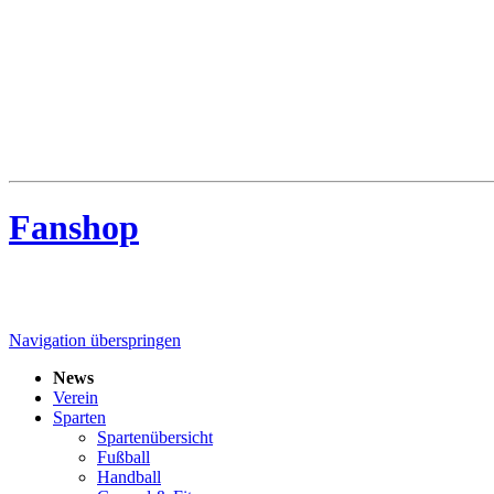
MTV Riede
MTV Riede e.V. von 1910
Fanshop
Navigation überspringen
News
Verein
Sparten
Spartenübersicht
Fußball
Handball