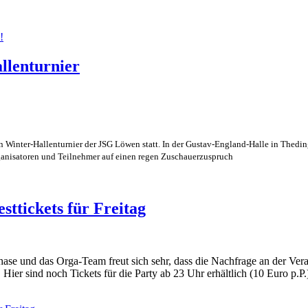
!
llenturnier
n Winter-Hallenturnier der JSG Löwen statt.
I
n der Gustav-England-Halle in Thedin
nisatoren und Teilnehmer auf einen regen Zuschauerzuspruch
ttickets für Freitag
ase und das Orga-Team freut sich sehr, dass die Nachfrage an der Veran
ier sind noch Tickets für die Party ab 23 Uhr erhältlich (10 Euro p.P.